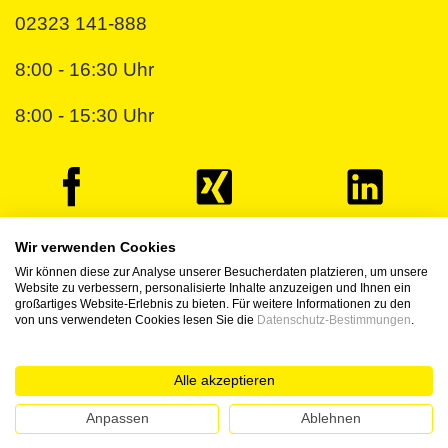
02323 141-888
8:00 - 16:30 Uhr
8:00 - 15:30 Uhr
Wir verwenden Cookies
Wir können diese zur Analyse unserer Besucherdaten platzieren, um unsere
© 2026 NWB Verlag
Website zu verbessern, personalisierte Inhalte anzuzeigen und Ihnen ein
großartiges Website-Erlebnis zu bieten. Für weitere Informationen zu den
AGB
DATENSCHUTZ
IMPRESSUM
TDM-
von uns verwendeten Cookies lesen Sie die
Datenschutz-Bestimmungen
.
VORBEHALT
HINWEISGEBERSYSTEM
KI-
REDAKTIONSRICHTLINIE
ERKLÄRUNG ZUR
Alle akzeptieren
BARRIEREFREIHEIT
Anpassen
Ablehnen