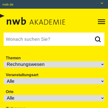
nwb.de
nwb.de
Datenbank
Livefeed
Akademie
Themen
Shop
tax&bytes
Veranstaltungsart
NWB NEO
Orte