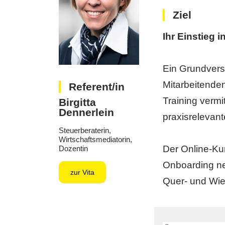
Ziel
Ihr Einstieg 
Ein Grundverst
Mitarbeitenden
Referent/in
Training vermi
Birgitta
Dennerlein
praxisrelevan
Steuerberaterin,
Wirtschaftsmediatorin,
Der Online-Kur
Dozentin
Onboarding ne
zur Vita
Quer- und Wie