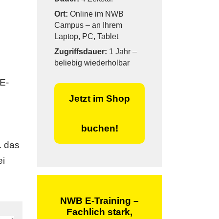
Ort:
Online im NWB
Campus – an Ihrem
Laptop, PC, Tablet
Zugriffsdauer:
1 Jahr –
beliebig wiederholbar
 E-
Jetzt im Shop
buchen!
. das
ei
NWB E-Training –
Fachlich stark,