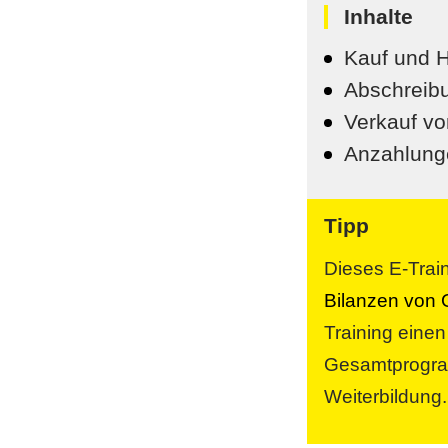
Inhalte
Kauf und H
Abschreib
Verkauf v
Anzahlung
Tipp
Dieses E-Train
Bilanzen von 
Training einen
Gesamtprogram
Weiterbildung