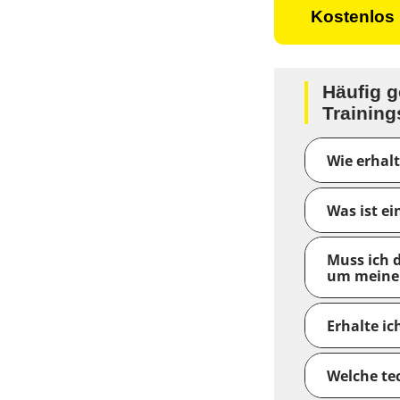
Kostenlos
Häufig g
Training
Wie erhalt
Was ist ei
Muss ich 
um meine 
Erhalte i
Welche te