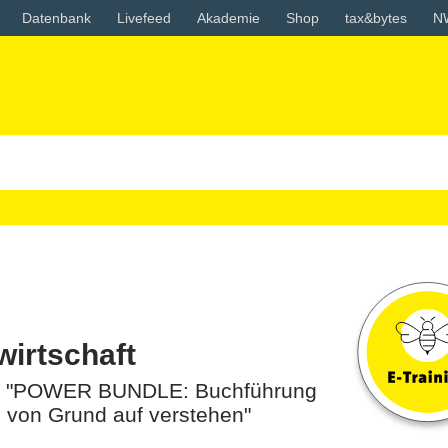
Datenbank
Livefeed
Akademie
Shop
tax&bytes
N
irtschaft
m "POWER BUNDLE: Buchführung
 von Grund auf verstehen"