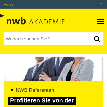
nwb.de
nwb.de
Datenbank
Livefeed
Akademie
Shop
tax&bytes
NWB NEO
NWB Referenten
Profitieren Sie von der