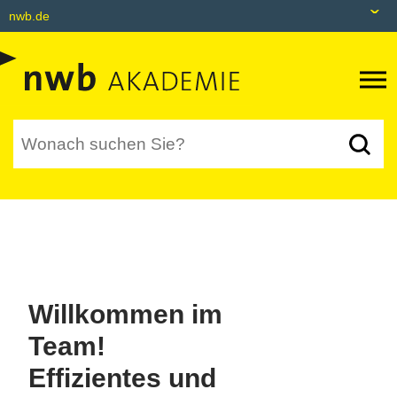
nwb.de
nwb.de
Datenbank
Livefeed
Akademie
Shop
tax&bytes
NWB NEO
Willkommen im
Team!
Effizientes und