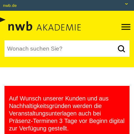
nwb.de
nwb.de
Datenbank
Livefeed
Akademie
Shop
tax&bytes
Auf Wunsch unserer Kunden und aus
NWB NEO
Nachhaltigkeitsgründen werden die
Veranstaltungsunterlagen auch bei
Präsenz-Terminen 3 Tage vor Beginn digital
zur Verfügung gestellt.