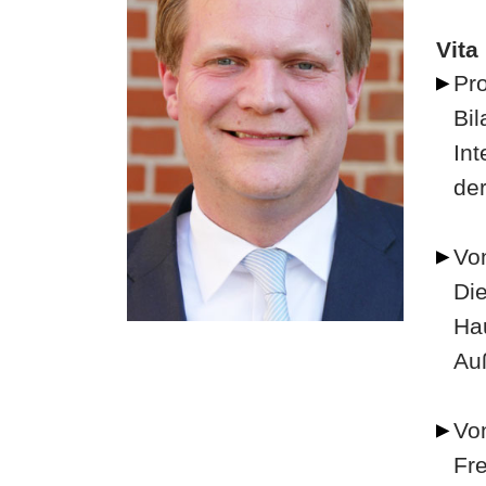
Vita
Pro
Bil
Int
de
Von
Di
Hau
Au
Von
Fre