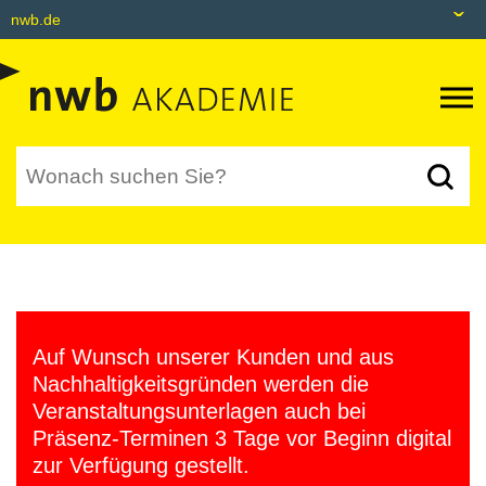
nwb.de
nwb.de
Datenbank
Livefeed
Akademie
Shop
tax&bytes
Auf Wunsch unserer Kunden und aus
NWB NEO
Nachhaltigkeitsgründen werden die
Veranstaltungsunterlagen auch bei
Präsenz-Terminen 3 Tage vor Beginn digital
zur Verfügung gestellt.