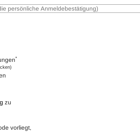
*
gungen
icken)
en
ng
zu
de vorliegt,