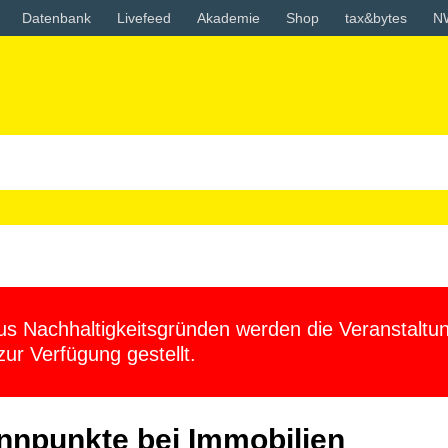
Datenbank
Livefeed
Akademie
Shop
tax&bytes
N
 Nachhaltigkeitsgründen werden die Veranstaltun
zur Verfügung gestellt.
nnpunkte bei Immobilien