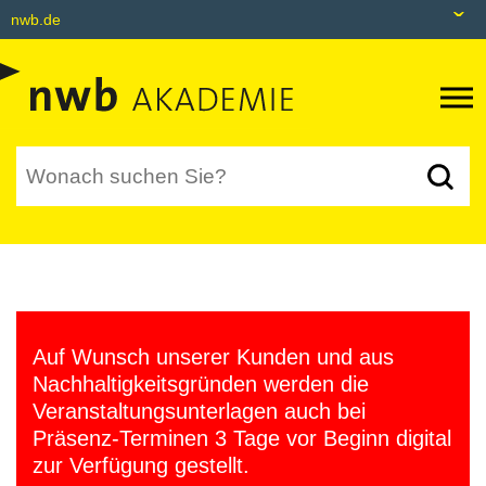
nwb.de
nwb.de
Datenbank
Livefeed
Akademie
Shop
tax&bytes
Auf Wunsch unserer Kunden und aus
NWB NEO
Nachhaltigkeitsgründen werden die
Veranstaltungsunterlagen auch bei
Präsenz-Terminen 3 Tage vor Beginn digital
zur Verfügung gestellt.