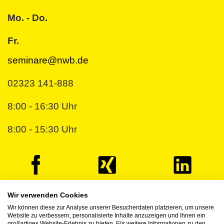
Mo. - Do.
Fr.
seminare@nwb.de
02323 141-888
8:00 - 16:30 Uhr
8:00 - 15:30 Uhr
Wir verwenden Cookies
Wir können diese zur Analyse unserer Besucherdaten platzieren, um unsere
© 2026 NWB Verlag
Website zu verbessern, personalisierte Inhalte anzuzeigen und Ihnen ein
großartiges Website-Erlebnis zu bieten. Für weitere Informationen zu den