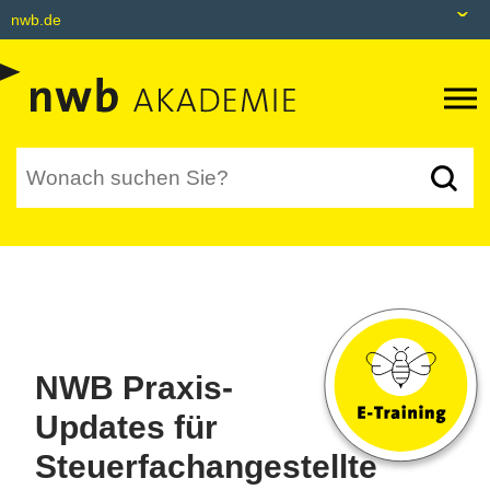
nwb.de
nwb.de
Datenbank
Livefeed
Akademie
Shop
tax&bytes
NWB NEO
NWB Praxis-
Updates für
Steuerfachangestellte