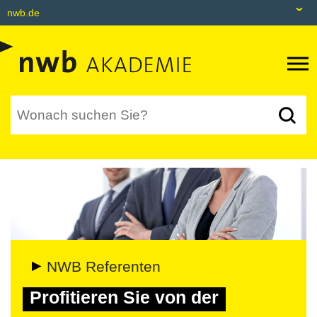
nwb.de
nwb.de
Datenbank
Livefeed
Akademie
Shop
tax&bytes
NWB NEO
NWB Referenten
Profitieren Sie von der