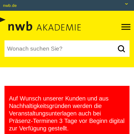
nwb.de
nwb.de
Datenbank
Livefeed
Akademie
Shop
tax&bytes
Auf Wunsch unserer Kunden und aus
NWB NEO
Nachhaltigkeitsgründen werden die
Veranstaltungsunterlagen auch bei
Präsenz-Terminen 3 Tage vor Beginn digital
zur Verfügung gestellt.