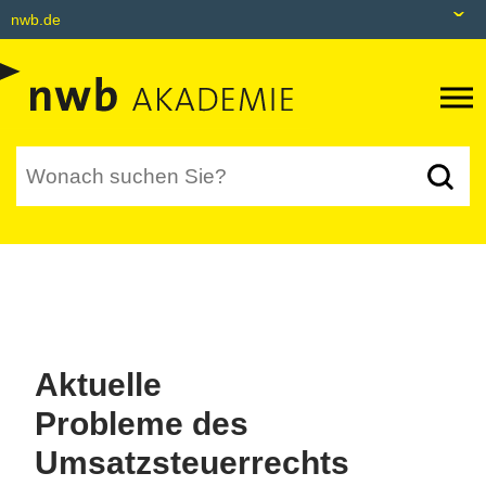
nwb.de
nwb.de
Datenbank
Livefeed
Akademie
Shop
tax&bytes
NWB NEO
Aktuelle
Probleme des
Umsatzsteuerrechts