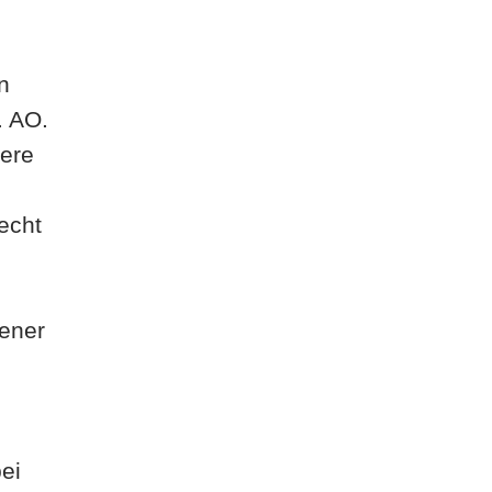
n
. AO.
dere
echt
dener
ei