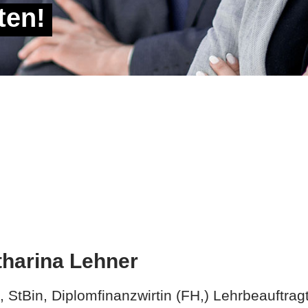
ten!
tharina Lehner
, StBin, Diplomfinanzwirtin (FH,) Lehrbeauftrag