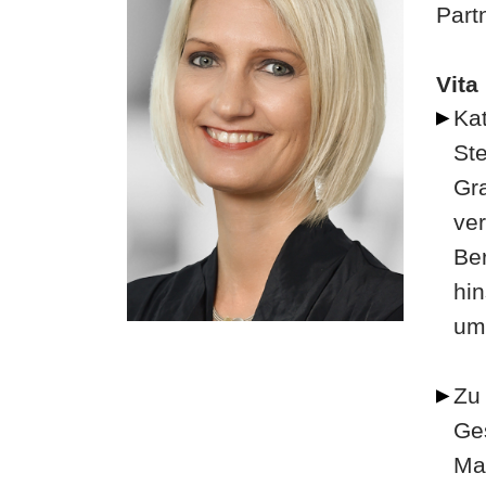
Part
Vita
Kat
Ste
Gr
ver
Be
hin
ums
Zu
Ge
Ma