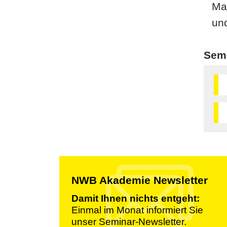
Ma
un
Sem
NWB Akademie Newsletter
Damit Ihnen nichts entgeht:
Einmal im Monat informiert Sie
unser Seminar-Newsletter.