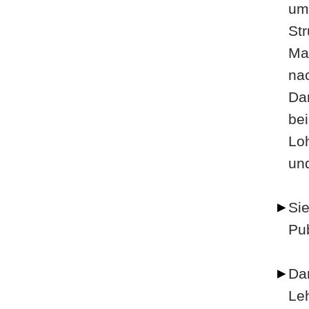
um
Str
Ma
na
Da
be
Loh
und
Sie
Pub
Dar
Leh