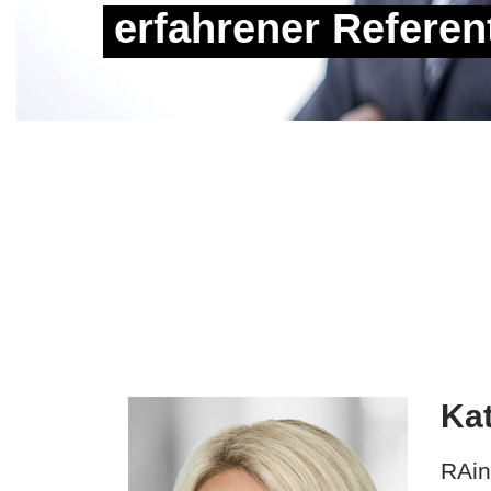
erfahrener Referen
Ka
RAin