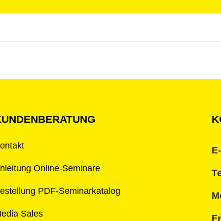
KUNDENBERATUNG
K
ontakt
E-
nleitung Online-Seminare
Te
estellung PDF-Seminarkatalog
Mo
edia Sales
Fr