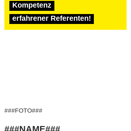
Kompetenz
erfahrener Referenten!
###FOTO###
###NAME###