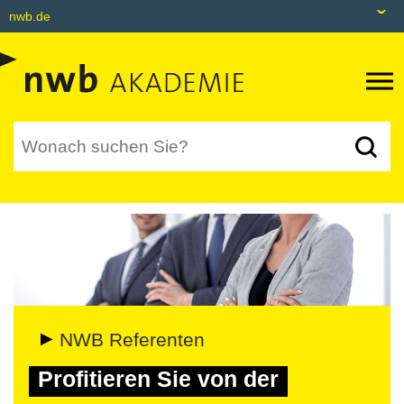
nwb.de
nwb.de
Datenbank
Livefeed
Akademie
Shop
tax&bytes
NWB NEO
NWB Referenten
Profitieren Sie von der