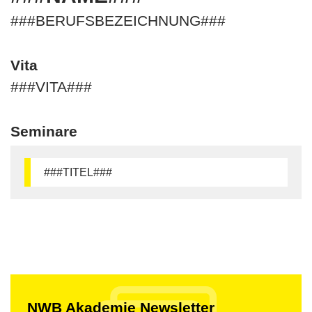
###BERUFSBEZEICHNUNG###
Vita
###VITA###
Seminare
###TITEL###
NWB Akademie Newsletter