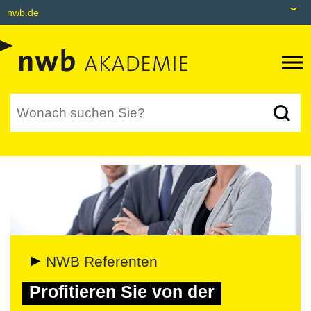
nwb.de
nwb.de
Datenbank
Livefeed
Akademie
Shop
tax&bytes
NWB NEO
NWB Referenten
Profitieren Sie von der