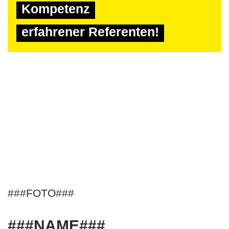
Kompetenz
erfahrener Referenten!
###FOTO###
###NAME###