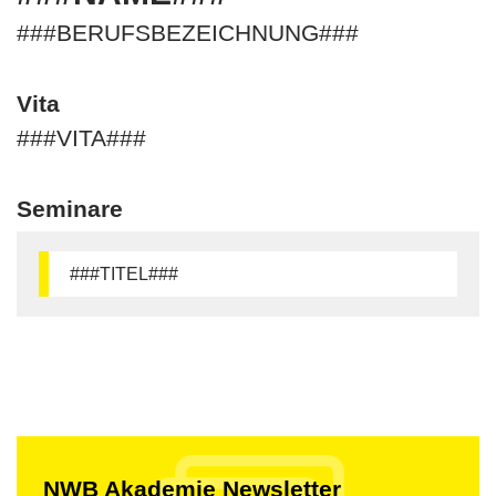
###BERUFSBEZEICHNUNG###
Vita
###VITA###
Seminare
###TITEL###
NWB Akademie Newsletter